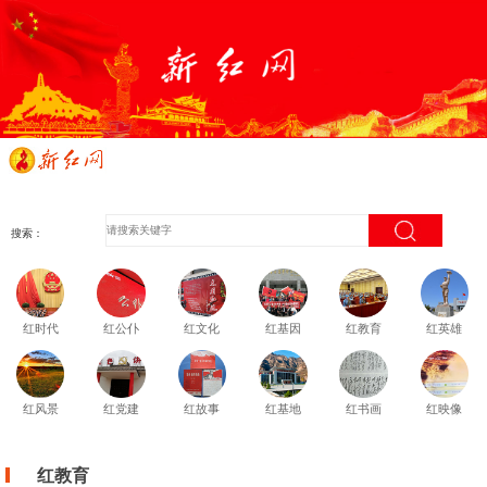
搜索：
红时代
红公仆
红文化
红基因
红教育
红英雄
红风景
红党建
红故事
红基地
红书画
红映像
红教育