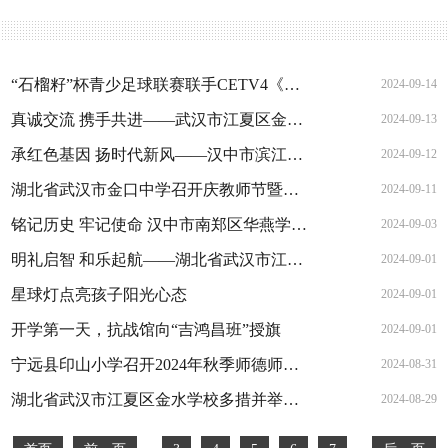
“石榴籽”杯青少足球联赛联手CETV4《绿茵青春》栏目签约仪式亮相北京服贸会
2024-09-14
真诚交流 携手共进——武汉市江夏区金口小学第七届学校家委会会议顺利召开
2024-09-13
承红色基因 扬时代新风——汉中市滨江实验初级中学举行国防教育英模报告会
2024-09-12
湖北省武汉市金口中学召开庆教师节暨优秀教师表彰大会
2024-09-11
铭记历史 牢记使命 汉中市南郑区华燕学校举行秋季开学第一课——国防教育英模报告会
2024-09-03
明礼启智 和乐起航——湖北省武汉市江夏区金口小学举行一年级新生入学典礼
2024-09-01
星球灯点亮孩子阳光心态
2024-09-01
开学第一天，抗战馆向“吉鸿昌班”授旗
2024-09-01
宁远县印山小学召开2024年秋季师德师风建设推进会
2024-08-31
湖北省武汉市江夏区金水学校多措并举做好秋季开学工作
2024-08-29