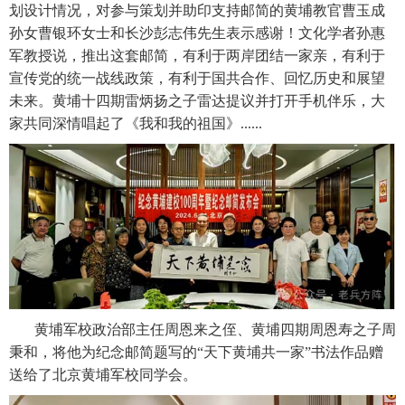
划设计情况，对参与策划并助印支持邮简的黄埔教官曹玉成
孙女曹银环女士和长沙彭志伟先生表示感谢！文化学者孙惠
军教授说，推出这套邮简，有利于两岸团结一家亲，有利于
宣传党的统一战线政策，有利于国共合作、回忆历史和展望
未来。黄埔十四期雷炳扬之子雷达提议并打开手机伴乐，大
家共同深情唱起了《我和我的祖国》......
黄埔军校政治部主任周恩来之侄、黄埔四期周恩寿之子周
秉和，将他为纪念邮简题写的“天下黄埔共一家”书法作品赠
送给了北京黄埔军校同学会。