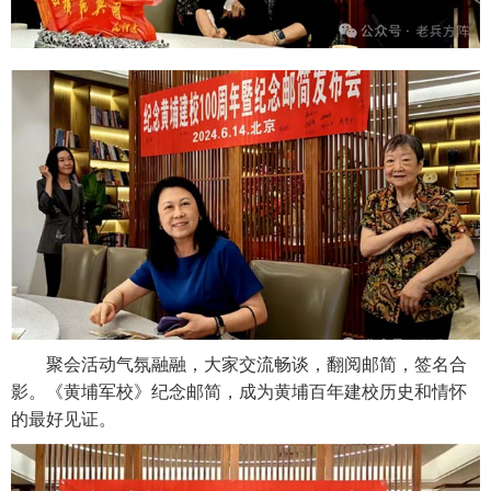
聚会活动气氛融融，大家交流畅谈，翻阅邮简，签名合
影。《黄埔军校》纪念邮简，成为黄埔百年建校历史和情怀
的最好见证。