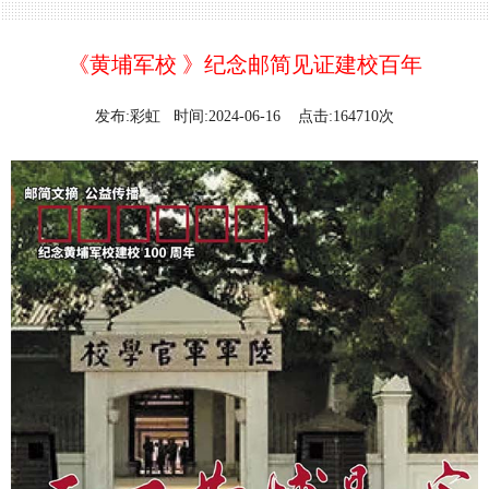
《黄埔军校 》纪念邮简见证建校百年
发布:彩虹 时间:2024-06-16 点击:164710次