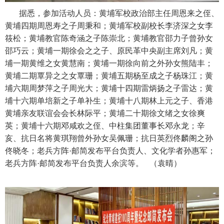
据悉，参加活动人员：
黄埔军校政治部主任周恩来之侄、
黄埔四期周恩寿之子周秉和；
黄埔军校副校长李济深之女李
筱松；
黄埔教官陈奇涵之子陈崇北；
黄埔教官邵力子曾孙女
邵巧云；
黄埔一期徐会之之子、原民革中央副主席刘凡；
黄
埔一期黄维之女黄慧南；
黄埔一期徐向前之外孙女熊陆丰；
黄埔二期覃异之之女覃珊；
黄埔五期杨至成之子杨珠江
；黄
埔六期周梦萍之子周光大；
黄埔十四期雷炳扬之子雷达；
黄
埔十六期单培新之子单补生；
黄埔十八期林上元之子、香港
黄埔亲友联谊会会长林际平；
黄埔二十期徐文绪之女徐爽
英；
黄埔十六期邓咸欢之侄、中柱集团董事长邓永龙；
辛
亥、抗日名将黄琪翔曾外孙女吴佩珊；
抗日英烈佟麟阁之孙
佟晓冬；
老兵方阵·邮简发布平台负责人、文化学者孙惠军；
老兵方阵·邮简发布平台负责人余滨等。 （袁晴）