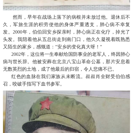
然而，早年在战场上落下的病根并未放过他。退休后不
久，军旅生涯的积劳使他的身体严重透支，肺心病不幸复
发。2000年，伯伯回安乡探亲时，肺心病正在化疗，掉光了
头发。我陪着他从五总街走到南门口，他久久凝视着既熟悉
又陌生的家乡，感慨道："安乡的变化真大呀！"
2002年，这位将一生奉献给国防事业的老军人，终因肺心
病与世长辞。他被安葬在北京八宝山革命公墓，那片安息着
无数英烈的土地，成了他最后的归宿，令人悲痛不已。
红色的血脉在我们家族从未断流。叔叔肖全财受伯伯感
召，咬破手指写下血书参军。