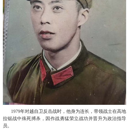
1979年对越自卫反击战时，他身为连长，带领战士在高地
拉锯战中殊死搏杀，因作战勇猛荣立战功并晋升为政治指导
员。