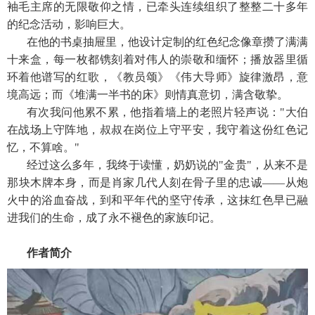
袖毛主席的无限敬仰之情，已牵头连续组织了整整二十多年
的纪念活动，影响巨大。
在他的书桌抽屉里，他设计定制的红色纪念像章攒了满满
十来盒，每一枚都镌刻着对伟人的崇敬和缅怀；播放器里循
环着他谱写的红歌，《教员颂》《伟大导师》旋律激昂，意
境高远；而《堆满一半书的床》则情真意切，满含敬挚。
有次我问他累不累，他指着墙上的老照片轻声说："大伯
在战场上守阵地，叔叔在岗位上守平安，我守着这份红色记
忆，不算啥。"
经过这么多年，我终于读懂，奶奶说的"金贵"，从来不是
那块木牌本身，而是肖家几代人刻在骨子里的忠诚——从炮
火中的浴血奋战，到和平年代的坚守传承，这抹红色早已融
进我们的生命，成了永不褪色的家族印记。
作者简介