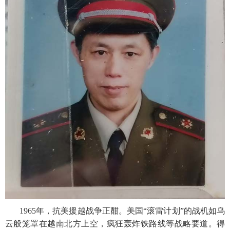
1965年，抗美援越战争正酣。美国“滚雷计划”的战机如乌
云般笼罩在越南北方上空，疯狂轰炸铁路线等战略要道。得