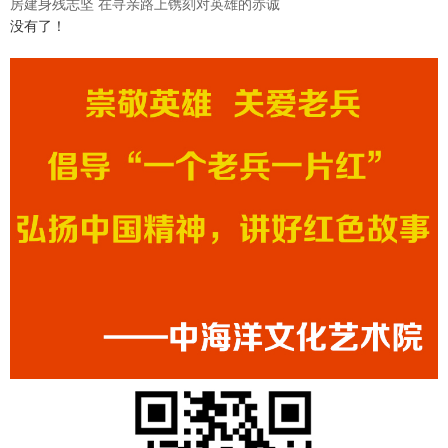
房建身残志坚 在寻亲路上镌刻对英雄的赤诚
没有了！