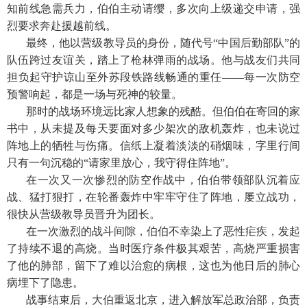
知前线急需兵力，伯伯主动请缨，多次向上级递交申请，强
烈要求奔赴援越前线。
最终，他以营级教导员的身份，随代号“中国后勤部队”的
队伍跨过友谊关，踏上了枪林弹雨的战场。他与战友们共同
担负起守护谅山至外苏段铁路线畅通的重任——每一次防空
预警响起，都是一场与死神的较量。
那时的战场环境远比家人想象的残酷。但伯伯在寄回的家
书中，从未提及每天要面对多少架次的敌机轰炸，也未说过
阵地上的牺牲与伤痛。信纸上凝着淡淡的硝烟味，字里行间
只有一句沉稳的“请家里放心，我守得住阵地”。
在一次又一次惨烈的防空作战中，伯伯带领部队沉着应
战、猛打狠打，在轮番轰炸中牢牢守住了阵地，屡立战功，
很快从营级教导员晋升为团长。
在一次激烈的战斗间隙，伯伯不幸染上了恶性疟疾，发起
了持续不退的高烧。当时医疗条件极其艰苦，高烧严重损害
了他的肺部，留下了难以治愈的病根，这也为他日后的肺心
病埋下了隐患。
战事结束后，大伯重返北京，进入解放军总政治部，负责