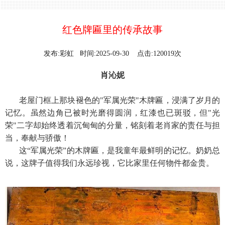
红色牌匾里的传承故事
发布:彩虹 时间:2025-09-30 点击:120019次
肖沁妮
老屋门框上那块褪色的"军属光荣"木牌匾，浸满了岁月的
记忆。虽然边角已被时光磨得圆润，红漆也已斑驳，但"光
荣"二字却始终透着沉甸甸的分量，铭刻着老肖家的责任与担
当，奉献与骄傲！
这“军属光荣”的木牌匾，是我童年最鲜明的记忆。奶奶总
说，这牌子值得我们永远珍视，它比家里任何物件都金贵。